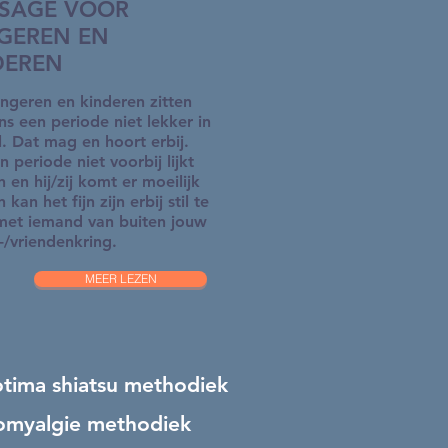
SAGE VOOR
GEREN EN
DEREN
ongeren en kinderen zitten
ns een periode niet lekker in
l. Dat mag en hoort erbij.
n periode niet voorbij lijkt
 en hij/zij komt er moeilijk
n kan het fijn zijn erbij stil te
met iemand van buiten jouw
e-/vriendenkring.
MEER LEZEN
otima shiatsu methodiek
romyalgie methodiek