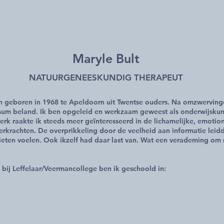
Maryle Bult
NATUURGENEESKUNDIG
THERAPEUT
en geboren in 1968 te Apeldoorn uit Twentse ouders. Na omzwerving
ersum beland. Ik ben opgeleid en werkzaam geweest als onderwijsku
k raakte ik steeds meer geïnteresseerd in de lichamelijke, emotion
rkrachten. De overprikkeling door de veelheid aan informatie leidde
lieten voelen. Ook ikzelf had daar last van. Wat een verademing om
bij Leffelaar/Veermancollege ben ik geschoold in: