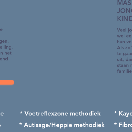
MAS
JON
KIN
de
Veel j
wel ee
ngen.
hun ve
lling.
Als zo’
n het
te gaan
lend
uit, da
staan 
famili
ge
* Voetreflexzone methodiek
* Kay
e
* Autisage/Heppie methodiek
* Fib