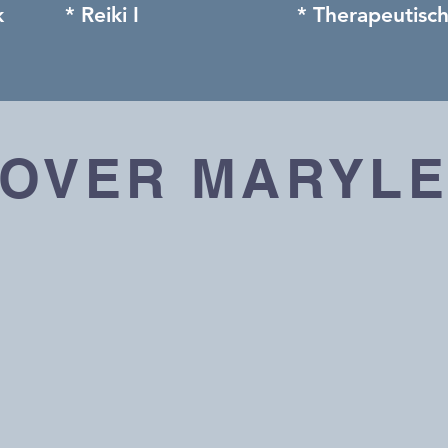
k
* Reiki I
* Therapeutisc
OVER MARYL