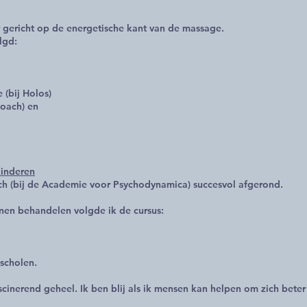
 gericht op de energetische kant van de massage.
lgd:
 (bij Holos)
tcoach) en
kinderen
ch (bij de Academie voor Psychodynamica) succesvol afgerond.
nen behandelen volgde ik de cursus:
ascholen.
scinerend geheel. Ik ben blij als ik mensen kan helpen om zich beter 