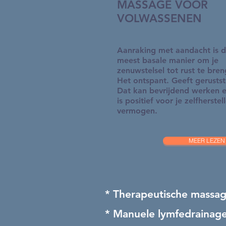
MASSAGE VOOR
VOLWASSENEN
Aanraking met aandacht is 
meest basale manier om je
zenuwstelsel tot rust te bre
Het ontspant. Geeft gerustste
Dat kan bevrijdend werken e
is positief voor je zelfherstel
vermogen.
MEER LEZEN
* Therapeutische massa
* Manuele lymfedrainag