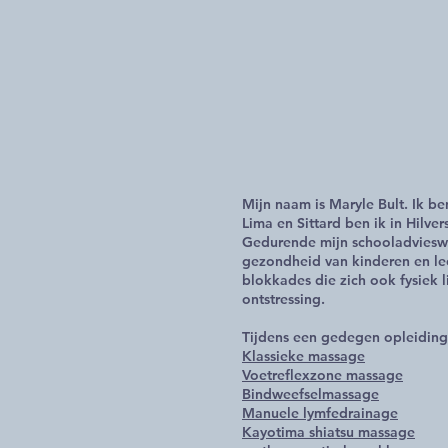
Mijn naam is Maryle Bult. Ik b
Lima en Sittard ben ik in Hilv
Gedurende mijn schooladvieswer
gezondheid van kinderen en lee
blokkades die zich ook fysiek 
ontstressing.
Tijdens een gedegen opleiding 
Klassieke massage
Voetreflexzone massage
Bindweefselmassage
Manuele lymfedrainage
Kayotima shiatsu massage