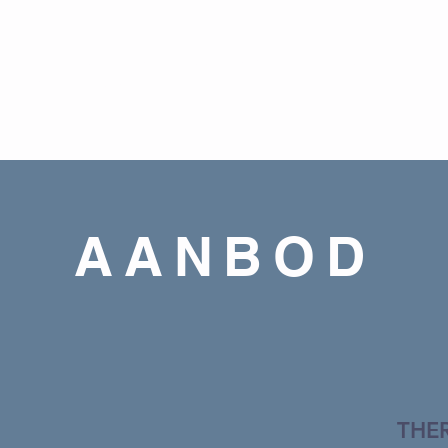
contact
in mijn praktijkruimte aan huis (zie
).
 de cliënt thuis mogelijk.
AANBOD
THE