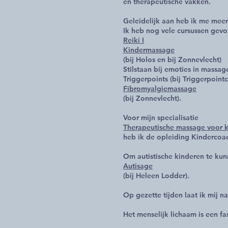
en therapeutische vakken.
Geleidelijk aan heb ik me meer
Ik heb nog vele cursussen gevo
Reiki I
Kindermassage
(bij Holos en bij Zonnevlecht)
Stilstaan bij emoties in massage
Triggerpoints (bij Triggerpoin
Fibromyalgiemassage
(bij Zonnevlecht).
Voor mijn specialisatie
Therapeutische massage voor 
heb ik de opleiding Kindercoa
Om autistische kinderen te kun
Autisage
(bij Heleen Lodder).
Op gezette tijden laat ik mij n
Het menselijk lichaam is een fa