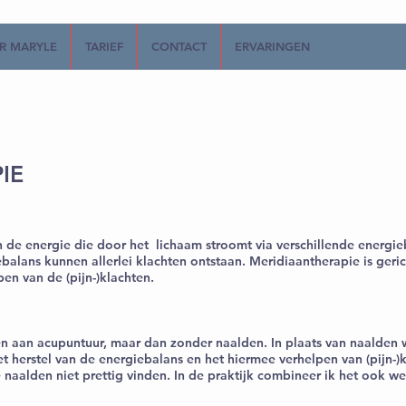
R MARYLE
TARIEF
CONTACT
ERVARINGEN
IE
 de energie die door het lichaam stroomt via verschillende energi
alans kunnen allerlei klachten ontstaan. Meridiaantherapie is geric
en van de (pijn-)klachten.
 aan acupuntuur, maar dan zonder naalden. In plaats van naalden w
t herstel van de energiebalans en het hiermee verhelpen van (pijn-)
aalden niet prettig vinden. In de praktijk combineer ik het ook w