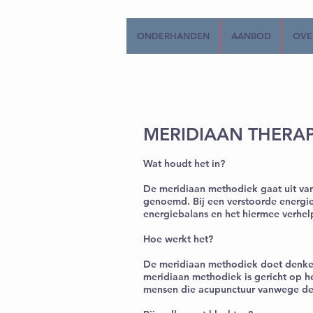
ONDERHANDEN
AANBOD
OVE
MERIDIAAN THERAP
Wat houdt het in?
De meridiaan methodiek gaat uit van
genoemd. Bij een verstoorde energieb
energiebalans en het hiermee verhelp
Hoe werkt het?
De meridiaan methodiek doet denken
meridiaan methodiek is gericht op he
mensen die acupunctuur vanwege de n