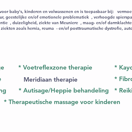
voor baby's, kinderen en volwassenen en is toepasbaar bij: vermoe
uur, geestelijke en/of emotionele problematiek , verhoogde spiersp
ntie , duizeligheid, ziekte van Meuniere , maag- en/of darmklachte
he ziekten zoals hernia, reuma - en/of posttraumatische dystrofie, au
ge
* Voetreflexzone therapie
* Kay
e
* Fib
Meridiaan therapie
ing
* Autisage/Heppie behandeling
* Reiki
* Therapeutische massage voor kinderen