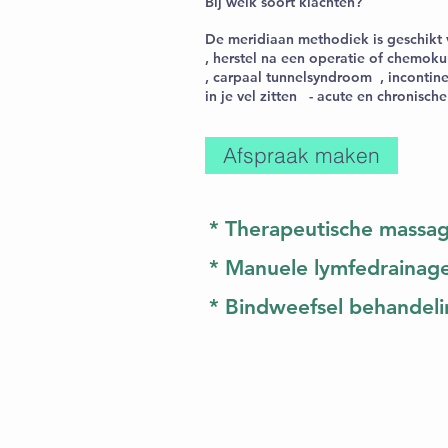
Bij welk soort klachten?
De meridiaan methodiek is geschikt 
, herstel na een operatie of chemok
, carpaal tunnelsyndroom , incontine
in je vel zitten - acute en chronisc
Afspraak maken
* Therapeutische massa
* Manuele lymfedrainag
* Bindweefsel behandel