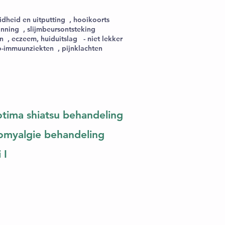
idheid en uitputting , hooikoorts
anning , slijmbeursontsteking
n , eczeem, huiduitslag - niet lekker
to-immuunziekten , pijnklachten
otima shiatsu behandeling
romyalgie behandeling
 I